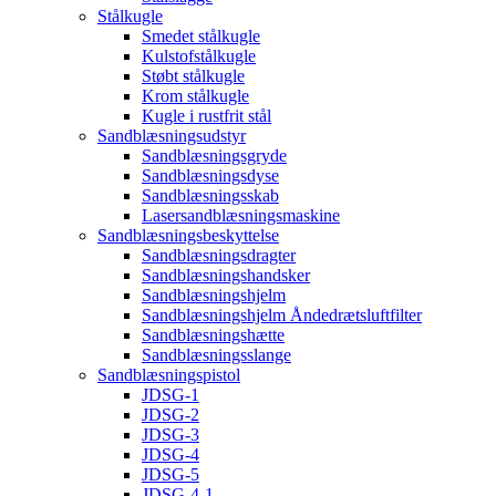
Stålkugle
Smedet stålkugle
Kulstofstålkugle
Støbt stålkugle
Krom stålkugle
Kugle i rustfrit stål
Sandblæsningsudstyr
Sandblæsningsgryde
Sandblæsningsdyse
Sandblæsningsskab
Lasersandblæsningsmaskine
Sandblæsningsbeskyttelse
Sandblæsningsdragter
Sandblæsningshandsker
Sandblæsningshjelm
Sandblæsningshjelm Åndedrætsluftfilter
Sandblæsningshætte
Sandblæsningsslange
Sandblæsningspistol
JDSG-1
JDSG-2
JDSG-3
JDSG-4
JDSG-5
JDSG-4-1