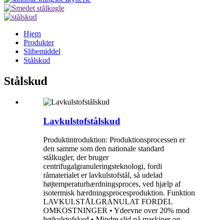
Hjem
Produkter
Slibemiddel
Stålskud
Stålskud
Lavkulstofstålskud
Produktintroduktion: Produktionsprocessen er
den samme som den nationale standard
stålkugler, der bruger
centrifugalgranuleringsteknologi, fordi
råmaterialet er lavkulstofstål, så udelad
højtemperaturhærdningsproces, ved hjælp af
isotermisk hærdningsprocesproduktion. Funktion
LAVKULSTÅLGRANULAT FORDEL
OMKOSTNINGER • Ydeevne over 20% mod
højkulstofskud • Mindre slid på maskiner og