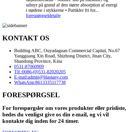
udstyr på grund af den større absorption af energi
i stødene i stykkerne • Partikler fri for...
forespørgsel
detalje
KONTAKT OS
Building ABC, Ouyadaguan Commercial Capital, No.67
Yangguang Xin Road, Shizhong District, Jinan City,
Shandong Province, Kina
0531-87060909
Tlf.:
0086-(0)531-82020205
E-mail:
admin@blastany.com
WhatsApp:
8613335117738
FORESPØRGSEL
For forespørgsler om vores produkter eller prisliste,
bedes du venligst give os din e-mail, og vi vil
kontakte dig inden for 24 timer.