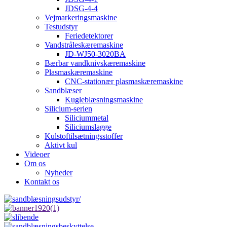
JDSG-4-4
Vejmarkeringsmaskine
Testudstyr
Feriedetektorer
Vandstråleskæremaskine
JD-WJ50-3020BA
Bærbar vandknivskæremaskine
Plasmaskæremaskine
CNC-stationær plasmaskæremaskine
Sandblæser
Kugleblæsningsmaskine
Silicium-serien
Siliciummetal
Siliciumslagge
Kulstoftilsætningsstoffer
Aktivt kul
Videoer
Om os
Nyheder
Kontakt os