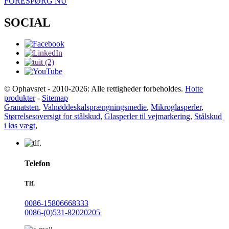
FORESPØRG NU
SOCIAL
© Ophavsret - 2010-2026: Alle rettigheder forbeholdes.
Hotte
produkter
-
Sitemap
Granatsten
,
Valnøddeskalsprængningsmedie
,
Mikroglasperler
,
Størrelsesoversigt for stålskud
,
Glasperler til vejmarkering
,
Stålskud
i løs vægt
,
Telefon
Tlf.
0086-15806668333
0086-(0)531-82020205