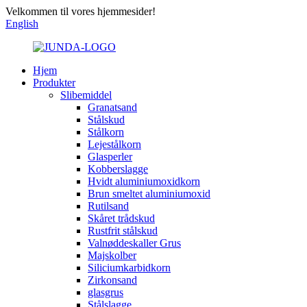
Velkommen til vores hjemmesider!
English
Hjem
Produkter
Slibemiddel
Granatsand
Stålskud
Stålkorn
Lejestålkorn
Glasperler
Kobberslagge
Hvidt aluminiumoxidkorn
Brun smeltet aluminiumoxid
Rutilsand
Skåret trådskud
Rustfrit stålskud
Valnøddeskaller Grus
Majskolber
Siliciumkarbidkorn
Zirkonsand
glasgrus
Stålslagge