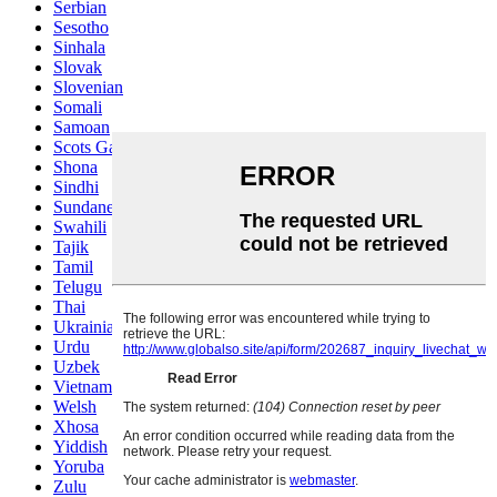
Serbian
Sesotho
Sinhala
Slovak
Slovenian
Somali
Samoan
Scots Gaelic
Shona
Sindhi
Sundanese
Swahili
Tajik
Tamil
Telugu
Thai
Ukrainian
Urdu
Uzbek
Vietnamese
Welsh
Xhosa
Yiddish
Yoruba
Zulu